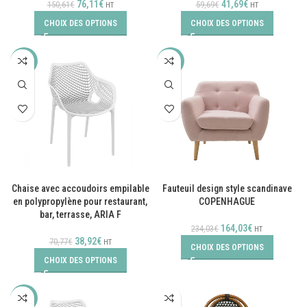
76,11
€
41,69
€
150,61
€
59,69
€
HT
HT
CHOIX DES OPTIONS
CHOIX DES OPTIONS
-45%
-30%
Chaise avec accoudoirs empilable
Fauteuil design style scandinave
en polypropylène pour restaurant,
COPENHAGUE
bar, terrasse, ARIA F
164,03
€
234,03
€
HT
38,92
€
70,77
€
HT
CHOIX DES OPTIONS
CHOIX DES OPTIONS
-40%