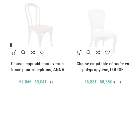
C
n,
Chaise empilable bois vernis
Chaise empilable cérusée en
foncé pour réceptions, ANNA
polypropylène, LOUISE
57,04
€
-
60,04
€
55,88
€
-
58,88
€
HT
HT
HT
HT