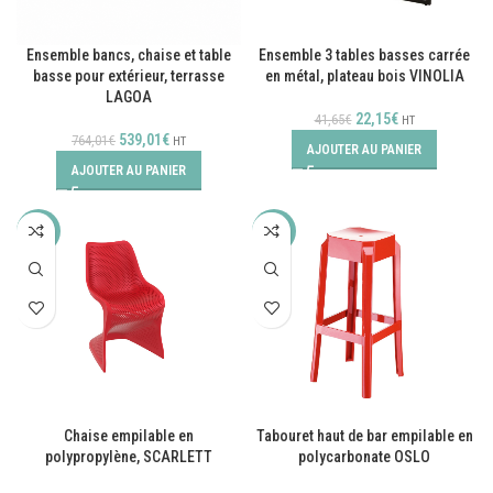
Ensemble bancs, chaise et table
Ensemble 3 tables basses carrée
basse pour extérieur, terrasse
en métal, plateau bois VINOLIA
LAGOA
22,15
€
41,65
€
HT
539,01
€
764,01
€
HT
AJOUTER AU PANIER
AJOUTER AU PANIER
-49%
-30%
Chaise empilable en
Tabouret haut de bar empilable en
polypropylène, SCARLETT
polycarbonate OSLO