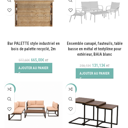
Bar PALETTE style industriel en
Ensemble canapé, fauteuils, table
bois de palette recyclé, 2m
basse en métal et textylène pour
extérieur, BAIA blanc
665,00
€
977,60
€
HT
131,13
€
256,13
€
HT
AJOUTER AU PANIER
AJOUTER AU PANIER
-29%
-47%