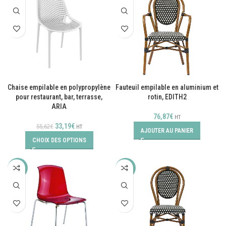
Chaise empilable en polypropylène
Fauteuil empilable en aluminium et
pour restaurant, bar, terrasse,
rotin, EDITH2
ARIA
76,87
€
HT
33,19
€
55,62
€
HT
AJOUTER AU PANIER
CHOIX DES OPTIONS
-41%
-35%