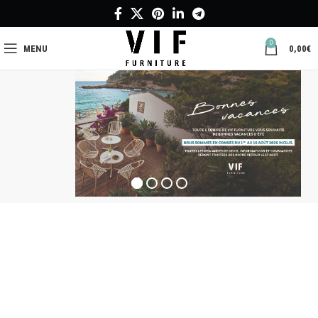
0
MENU
0,00
€