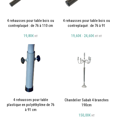
4 rehausses pour table bois ou
4 rehausses pour table bois ou
contreplaqué : de 76 à 110 cm
contreplaqué : de 76 à 91
19,80
€
19,60
€
-
24,60
€
HT
HT
HT
4 rehausses pour table
Chandelier Sabah 4 branches
plastique en polyéthylène de 76
190cm
à 91 cm
150,00
€
HT