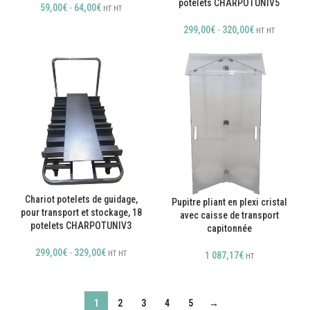
potelets CHARPOTUNIV5
59,00
€
-
64,00
€
HT
HT
299,00
€
-
320,00
€
HT
HT
Chariot potelets de guidage,
Pupitre pliant en plexi cristal
pour transport et stockage, 18
avec caisse de transport
potelets CHARPOTUNIV3
capitonnée
299,00
€
-
329,00
€
HT
HT
1 087,17
€
HT
1
2
3
4
5
→