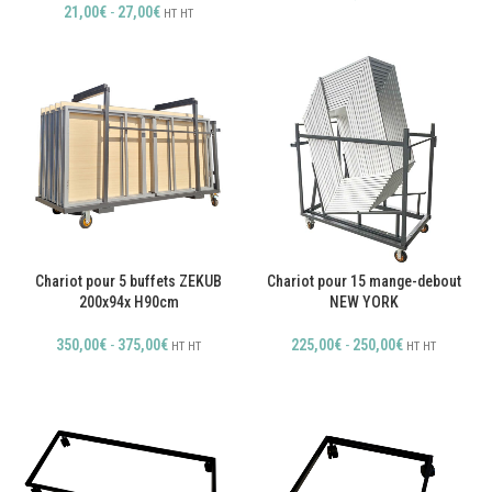
21,00
€
-
27,00
€
HT
HT
Chariot pour 5 buffets ZEKUB
Chariot pour 15 mange-debout
200x94x H90cm
NEW YORK
350,00
€
-
375,00
€
225,00
€
-
250,00
€
HT
HT
HT
HT