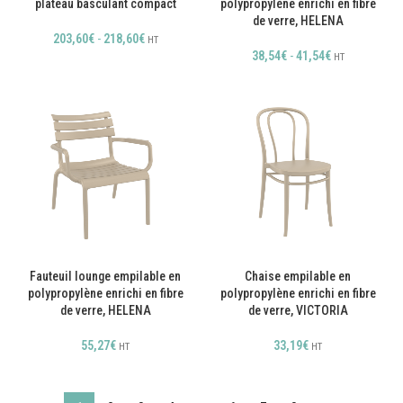
plateau basculant compact
polypropylène enrichi en fibre
de verre, HELENA
203,60
€
-
218,60
€
HT
38,54
€
-
41,54
€
HT
Fauteuil lounge empilable en
Chaise empilable en
polypropylène enrichi en fibre
polypropylène enrichi en fibre
de verre, HELENA
de verre, VICTORIA
55,27
€
33,19
€
HT
HT