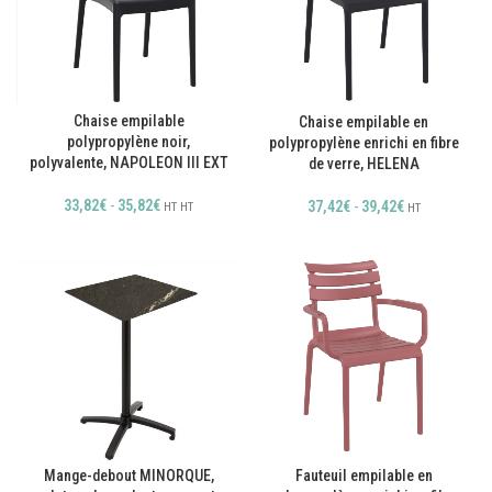
Chaise empilable
Chaise empilable en
polypropylène noir,
polypropylène enrichi en fibre
polyvalente, NAPOLEON III EXT
de verre, HELENA
33,82
€
-
35,82
€
37,42
€
-
39,42
€
HT
HT
HT
Mange-debout MINORQUE,
Fauteuil empilable en