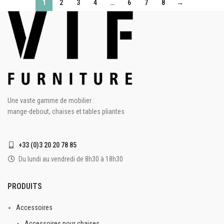
1
2
3
4
…
6
7
8
→
Une vaste gamme de mobilier :
mange-debout, chaises et tables pliantes
+33 (0)3 20 20 78 85
Du lundi au vendredi de 8h30 à 18h30
PRODUITS
Accessoires
Accessoires pour chaises