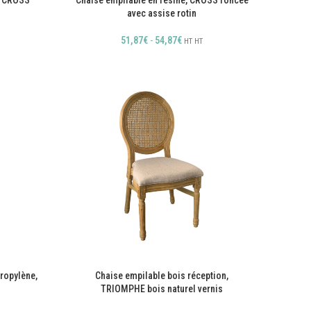
, CROSS
Chaise empilable en résine, CROSS foncée
avec assise rotin
51,87
€
-
54,87
€
HT
HT
ropylène,
Chaise empilable bois réception,
TRIOMPHE bois naturel vernis