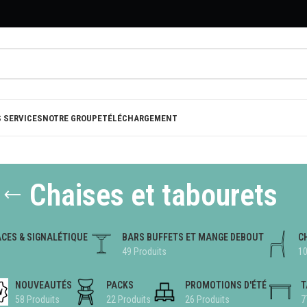
 SERVICES
NOTRE GROUPE
TÉLÉCHARGEMENT
Chaises et tabourets
CES & SIGNALÉTIQUE
BARS BUFFETS ET MANGE DEBOUT
C
49 Produits
10
NOUVEAUTÉS
PACKS
PROMOTIONS D'ÉTÉ
T
58 Produits
22 Produits
26 Produits
7