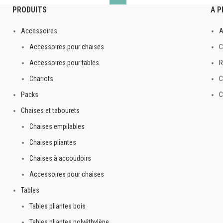
PRODUITS
A 
Accessoires
A
Accessoires pour chaises
C
Accessoires pour tables
R
Chariots
C
Packs
C
Chaises et tabourets
Chaises empilables
Chaises pliantes
Chaises à accoudoirs
Accessoires pour chaises
Tables
Tables pliantes bois
Tables pliantes polyéthylène