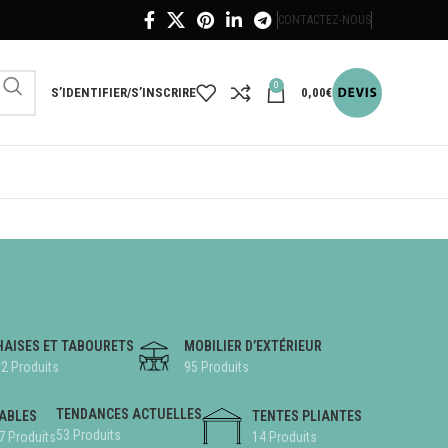
CONTACTEZ-NOUS
0
S’IDENTIFIER/S’INSCRIRE
0,00
€
HAISES ET TABOURETS
MOBILIER D’EXTÉRIEUR
2 Produits
95 Produits
TENDANCES ACTUELLES
ABLES
TENTES PLIANTES
53 Produits
7 Produits
14 Produits