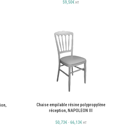
59,50
€
HT
Chaise empilable résine polypropylène
ion,
réception, NAPOLEON III
50,73
€
-
66,13
€
HT