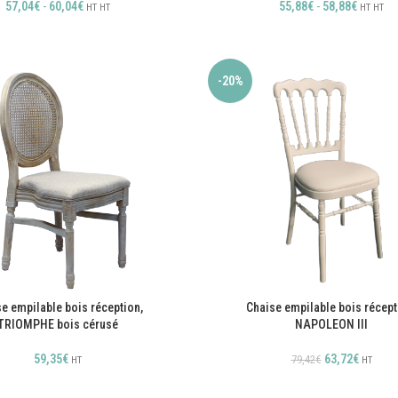
57,04
€
-
60,04
€
55,88
€
-
58,88
€
HT
HT
HT
HT
-20%
Chaise empilable bois récept
e empilable bois réception,
NAPOLEON III
TRIOMPHE bois cérusé
63,72
€
59,35
€
79,42
€
HT
HT