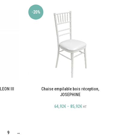
-20%
LEON III
Chaise empilable bois réception,
JOSEPHINE
64,92
€
–
85,92
€
HT
9
→