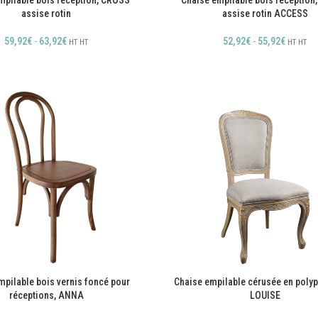
mpilable bois réception, CROSS
Chaise empilable bois réception
assise rotin
assise rotin ACCESS
59,92
€
-
63,92
€
52,92
€
-
55,92
€
HT
HT
HT
HT
mpilable bois vernis foncé pour
Chaise empilable cérusée en polyp
réceptions, ANNA
LOUISE