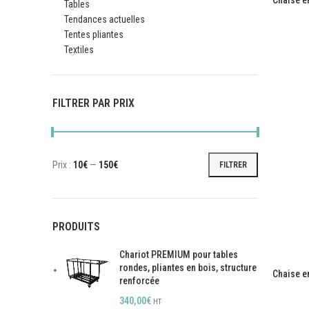
Chaise e
Tables
Tendances actuelles
Tentes pliantes
Textiles
FILTRER PAR PRIX
Prix :
10€
—
150€
FILTRER
Prix
Prix
min
max
PRODUITS
Chariot PREMIUM pour tables
rondes, pliantes en bois, structure
Chaise e
renforcée
340,00
€
HT