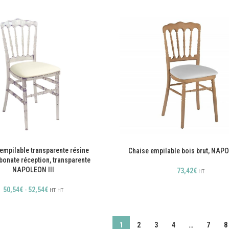
empilable transparente résine
Chaise empilable bois brut, NAPO
bonate réception, transparente
NAPOLEON III
73,42
€
HT
50,54
€
-
52,54
€
HT
HT
1
2
3
4
…
7
8