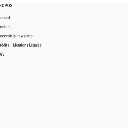
PROPOS
ccueil
ontact
ecevoir la newsletter
rédits – Mentions Légales
GV