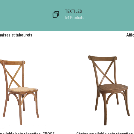
TEXTILES
54 Produits
aises et tabourets
Affi