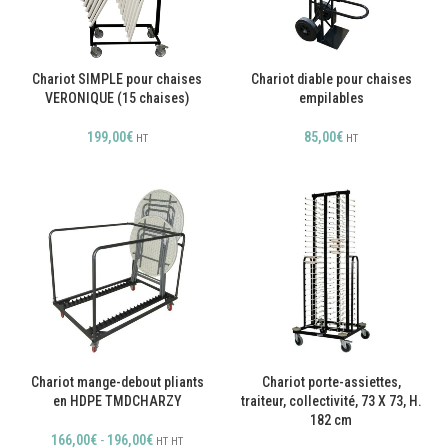
Chariot SIMPLE pour chaises
Chariot diable pour chaises
VERONIQUE (15 chaises)
empilables
199,00
€
85,00
€
HT
HT
Chariot mange-debout pliants
Chariot porte-assiettes,
en HDPE TMDCHARZY
traiteur, collectivité, 73 X 73, H.
182 cm
166,00
€
-
196,00
€
HT
HT