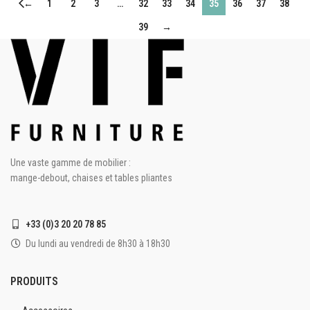
←
1
2
3
…
32
33
34
35
36
37
38
39
→
Une vaste gamme de mobilier :
mange-debout, chaises et tables pliantes
+33 (0)3 20 20 78 85
Du lundi au vendredi de 8h30 à 18h30
PRODUITS