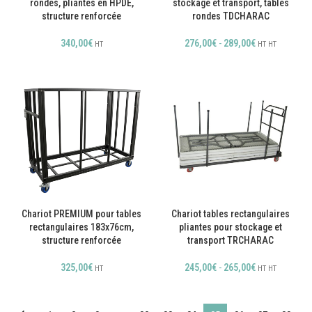
rondes, pliantes en HPDE,
stockage et transport, tables
structure renforcée
rondes TDCHARAC
340,00
€
276,00
€
-
289,00
€
HT
HT
HT
Chariot PREMIUM pour tables
Chariot tables rectangulaires
rectangulaires 183x76cm,
pliantes pour stockage et
structure renforcée
transport TRCHARAC
325,00
€
245,00
€
-
265,00
€
HT
HT
HT