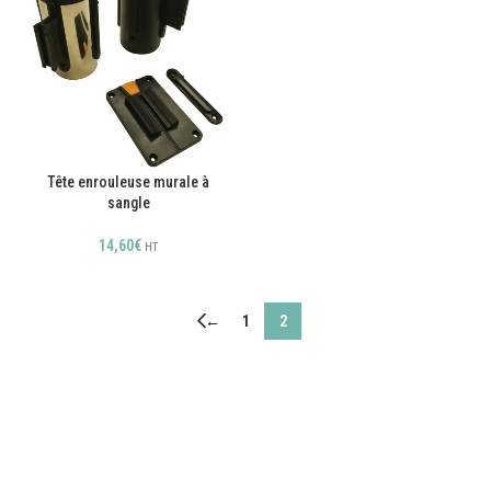
Tête enrouleuse murale à
sangle
14,60
€
HT
←
1
2