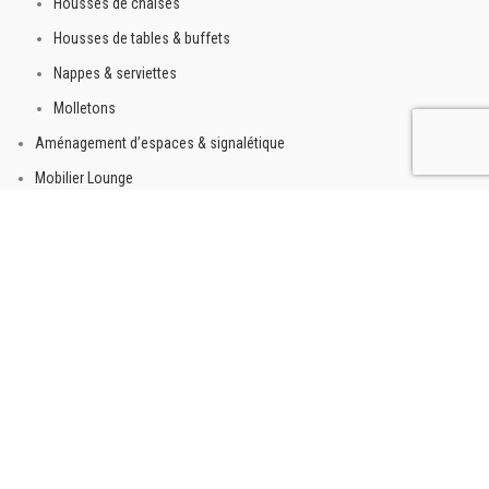
Housses de chaises
Housses de tables & buffets
Nappes & serviettes
Molletons
Aménagement d’espaces & signalétique
Mobilier Lounge
Tables basses
Mobilier d’extérieur
Ensembles terrasse
Mobilier lumineux
Tentes pliantes
PROMOTIONS D’ÉTÉ
A PROPOS