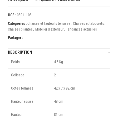
UGS :
05011105
Catégories :
Chaises et fauteuils terrasse
,
Chaises et tabourets
,
Chaises pliantes
,
Mobilier d’extérieur
,
Tendances actuelles
Partager :
DESCRIPTION
Poids
4.5 Kg
Colisage
2
Cotes fermées
42 x 7 x 92 cm
Hauteur assise
48 cm
Hauteur
81 cm