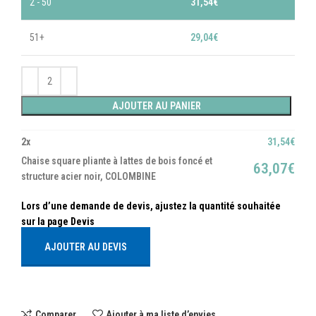
2 - 50
31,54
€
51+
29,04
€
AJOUTER AU PANIER
2
x
31,54
€
Chaise square pliante à lattes de bois foncé et
63,07
€
structure acier noir, COLOMBINE
AJOUTER AU DEVIS
Comparer
Ajouter à ma liste d’envies