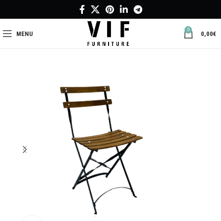
0
MENU
0,00
€