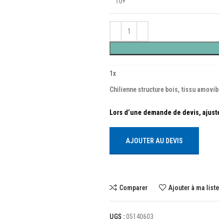
10+
1
x
Chilienne structure bois, tissu amovibl
AJOUTER AU DEVIS
Comparer
Ajouter à ma list
UGS :
05140603