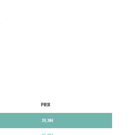
…
PRIX
39,38
€