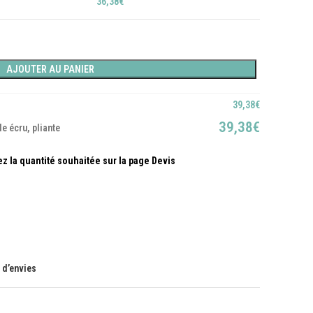
36,38
€
AJOUTER AU PANIER
39,38
€
39,38
€
e écru, pliante
e d’envies