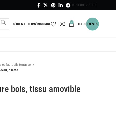
CONTACTEZ-NOUS
0
S’IDENTIFIER/S’INSCRIRE
0,00
€
 et fauteuils terrasse
écru, pliante
ure bois, tissu amovible