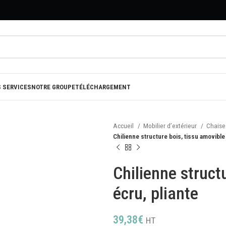
 SERVICES
NOTRE GROUPE
TÉLÉCHARGEMENT
Accueil
Mobilier d’extérieur
Chaises
Chilienne structure bois, tissu amovible 
Chilienne struct
écru, pliante
39,38
€
HT