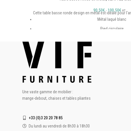
90,50
€
-
100,50
€
HT
Cette table basse ronde design en métal est idéale pour l
Métal laqué blanc
Pied circulaire
3 Branches
Design
2 Coloris
Une vaste gamme de mobilier :
mange-debout, chaises et tables pliantes
+33 (0)3 20 20 78 85
Du lundi au vendredi de 8h30 à 18h30