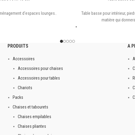
'aménagement d'espaces lounges..
Table basse pour intérieur, pie
matière qui donner
PRODUITS
A 
Accessoires
A
Accessoires pour chaises
C
Accessoires pour tables
R
Cette table basse est idéale pou
Chariots
C
tendance. Dimensions tables basse
Packs
C
N°2 : 51 x 19 H 
Chaises et tabourets
Chaises empilables
Chaises pliantes