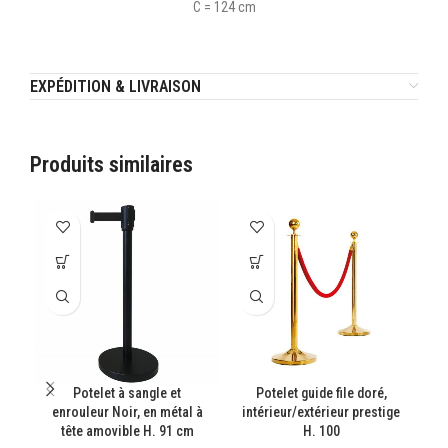
C = 124 cm
EXPÉDITION & LIVRAISON
Produits similaires
Potelet à sangle et
Potelet guide file doré,
P
enrouleur Noir, en métal à
intérieur/extérieur prestige
in
tête amovible H. 91 cm
H. 100