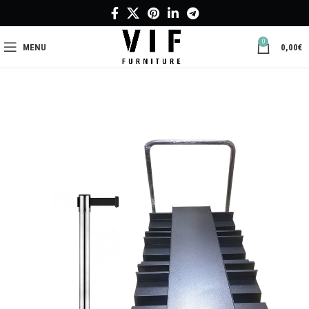
0
MENU
0,00
€