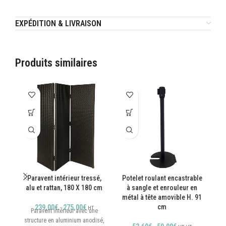
EXPÉDITION & LIVRAISON
Produits similaires
Paravent intérieur tressé,
Potelet roulant encastrable
alu et rattan, 180 X 180 cm
à sangle et enrouleur en
in
métal à tête amovible H. 91
cm
239,00
€
-
275,00
€
HT
Paravent intérieur avec une
structure en aluminium anodisé,
P