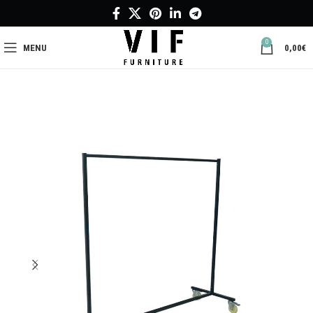
0
MENU
0,00
€