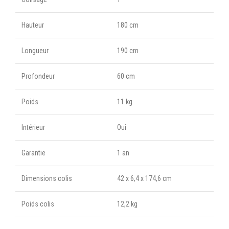
Hauteur
180 cm
Longueur
190 cm
Profondeur
60 cm
Poids
11 kg
Intérieur
Oui
Garantie
1 an
Dimensions colis
42 x 6,4 x 174,6 cm
Poids colis
12,2 kg