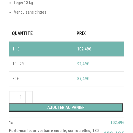
Léger 13 kg
Vendu sans cintres
QUANTITÉ
PRIX
1 - 9
102,49
€
10 - 29
92,49
€
30+
87,49
€
AJOUTER AU PANIER
1
x
102,49
€
Porte-manteaux vestiaire mobile, sur roulettes, 180