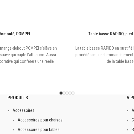
otomoulé, POMPEI
Table basse RAPIDO, pied 
 mange-debout POMPEI s’élève en
La table basse RAPIDO en stratifié
 suave qui capte l’attention. Aussi
procédé simple d’emmanchement coni
orative qui conférera une réelle
de la table bass
et extérieurs.
Plateaux compact : 
 socle : 50cm
Plate
r
PRODUITS
A 
Accessoires
A
Accessoires pour chaises
C
3 à 4 semaines
Accessoires pour tables
R