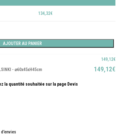
134,32
€
AJOUTER AU PANIER
149,12
€
149,12
€
LSINKI - ⌀60x45xH45cm
e d’envies