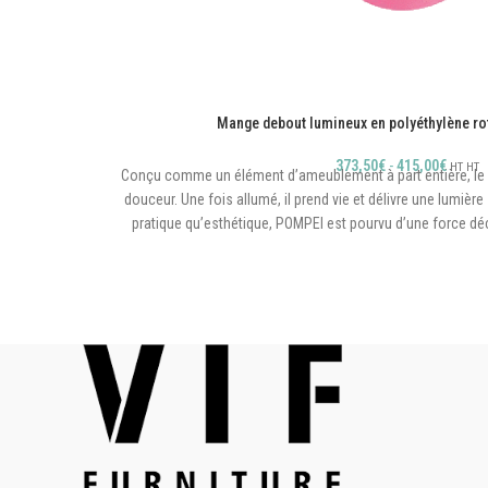
Mange debout lumineux en polyéthylène r
373,50
€
-
415,00
€
HT
HT
Conçu comme un élément d’ameublement à part entière, le
douceur. Une fois allumé, il prend vie et délivre une lumière
pratique qu’esthétique, POMPEI est pourvu d’une force déc
identité à vos espaces de vie intérieurs 
Diamètre plateau : 60cm / Diamètre
Pied métallique
Usage intérieur/extérieu
Fabrication française
Kit éclairage non fourni
Sur commande, délai à prévoir : 