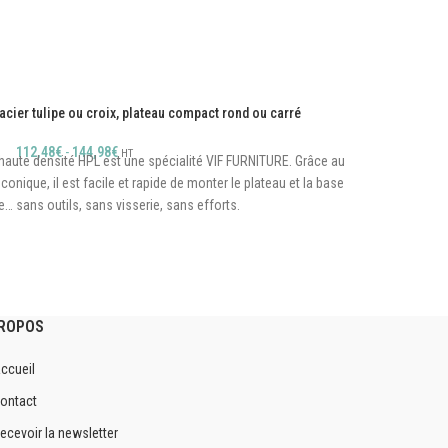
acier tulipe ou croix, plateau compact rond ou carré
Table ba
112,48
€
-
144,98
€
HT
 haute densité HPL est une spécialité VIF FURNITURE. Grâce au
La table
que, il est facile et rapide de monter le plateau et la base
Grâce a
e… sans outils, sans visserie, sans efforts.
60 x 60 cm, 70 x 70 cm, Diamètre 60 cm ou 70 cm
Hauteur 50 cm
au en bois composite haute densité
Plateau épaisseur 12 mm
PROPOS
Pied en croix ou tulipe
ccueil
Colonne aluminium
ontact
Intérieur/extérieur
ecevoir la newsletter