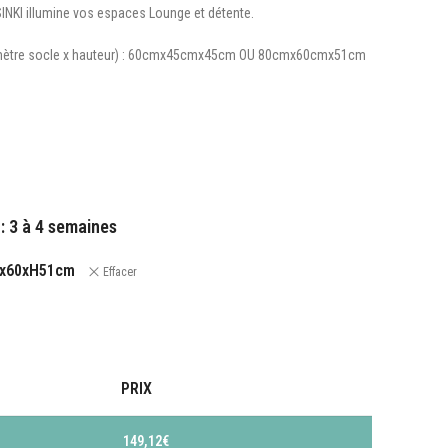
INKI illumine vos espaces Lounge et détente.
iamètre socle x hauteur) : 60cmx45cmx45cm OU 80cmx60cmx51cm
: 3 à 4 semaines
x60xH51cm
Effacer
PRIX
149,12
€