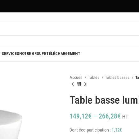
 SERVICES
NOTRE GROUPE
TÉLÉCHARGEMENT
Accueil
Tables
Tables basses
T
Table basse lum
149,12
€
–
266,28
€
HT
Dont éco-participation :
1,12
€