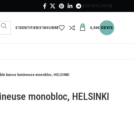
CONTACTEZ-NOUS
0
S’IDENTIFIER/S’INSCRIRE
0,00
€
able basse lumineuse monobloc, HELSINKI
ineuse monobloc, HELSINKI