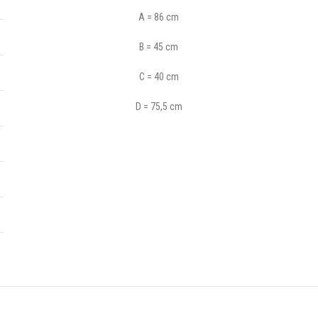
A = 86 cm
B = 45 cm
C = 40 cm
D = 75,5 cm