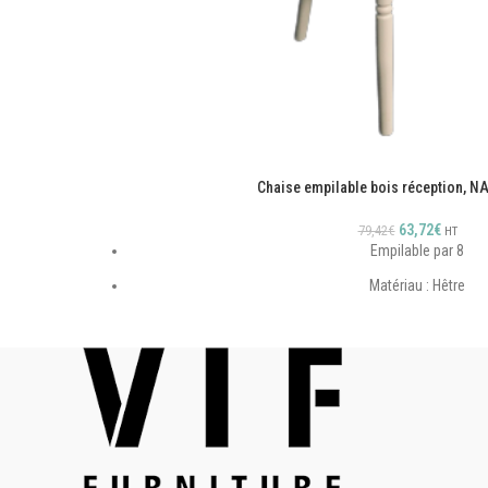
Chaise empilable bois réception, N
63,72
€
79,42
€
HT
Empilable par 8
Matériau : Hêtre
Assise en queue d'aron
Barreaux de renfort
Galette amovible en velours bordeaux ou noir et vi
Fabrication européenn
TARIF PROMOTIONNEL SUR STOCK