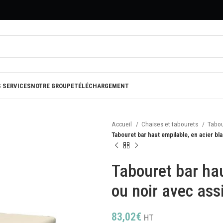
 SERVICES
NOTRE GROUPE
TÉLÉCHARGEMENT
Accueil
Chaises et tabourets
Tabou
Tabouret bar haut empilable, en acier bl
Tabouret bar hau
ou noir avec ass
83,02
€
HT