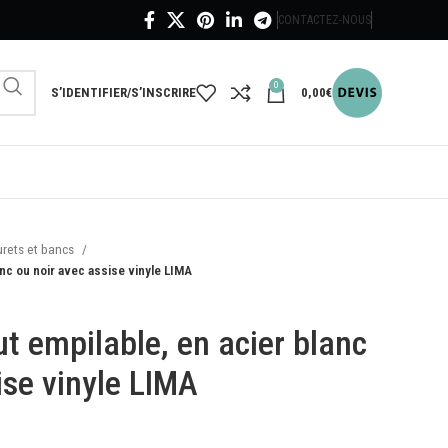
CONTACTEZ-NOUS
0
S’IDENTIFIER/S’INSCRIRE
0,00
€
rets et bancs
anc ou noir avec assise vinyle LIMA
t empilable, en acier blanc
ise vinyle LIMA