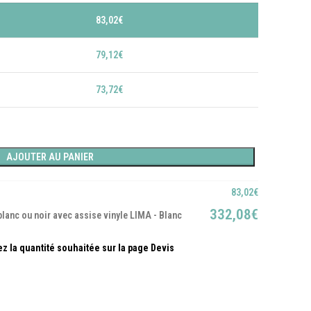
83,02
€
79,12
€
73,72
€
AJOUTER AU PANIER
83,02
€
332,08
€
blanc ou noir avec assise vinyle LIMA - Blanc