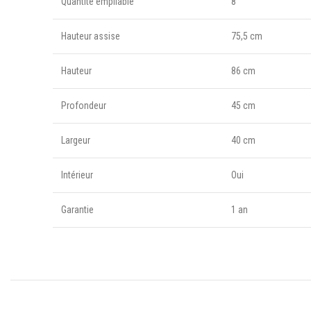
Quantité empilable
8
Hauteur assise
75,5 cm
Hauteur
86 cm
Profondeur
45 cm
Largeur
40 cm
Intérieur
Oui
Garantie
1 an