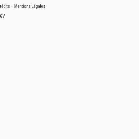
utres coloris : Nous consulter
rédits – Mentions Légales
Produ
GV