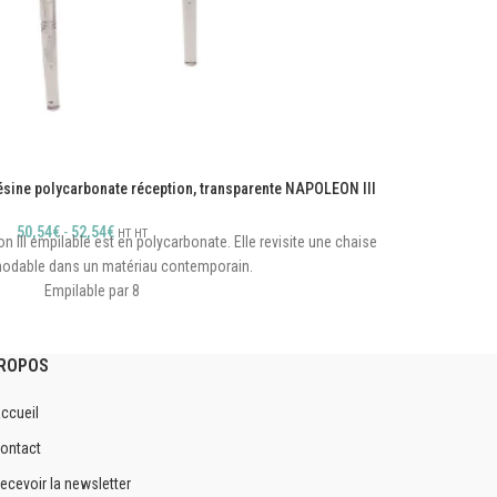
ésine polycarbonate réception, transparente NAPOLEON III
C
50,54
€
-
52,54
€
HT
HT
 III empilable est en polycarbonate. Elle revisite une chaise
C
modable dans un matériau contemporain.
Empilable par 8
Matériau : Polycarbonate
 solide : Double barre de renfort latéral
PROPOS
Résiste aux UV
ccueil
Avec galette amovible incluse
ontact
Intérieur / Extérieur (couvert)
ecevoir la newsletter