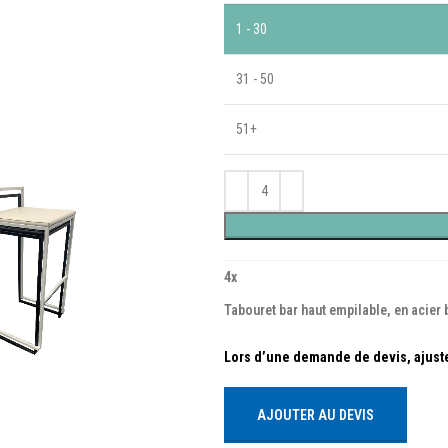
1 - 30
31 - 50
51+
4
x
Tabouret bar haut empilable, en acier 
AJOUTER AU DEVIS