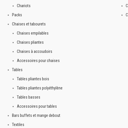
A
Chariots
C
Packs
C
Chaises et tabourets
Chaises empilables
Chaises pliantes
Chaises à accoudoirs
Accessoires pour chaises
Tables
Tables pliantes bois
Tables pliantes polyéthylène
Tables basses
Accessoires pour tables
Bars buffets et mange debout
Textiles