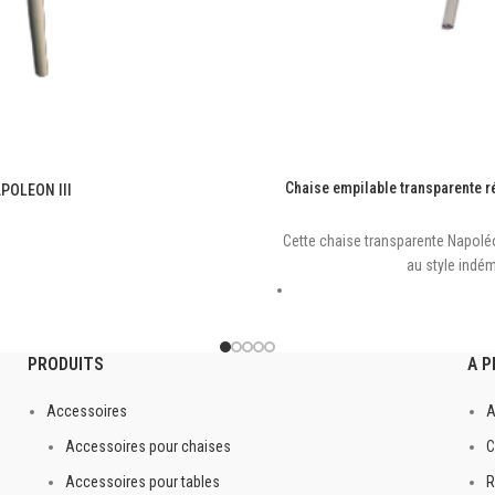
Chaise empilable transparente r
APOLEON III
Cette chaise transparente Napoléon
au style indé
de
Extrêmement
PRODUITS
A 
nyle blanc fixée par velcro
Accessoires
A
e
Accessoires pour chaises
C
 DISPONIBLE
Accessoires pour tables
R