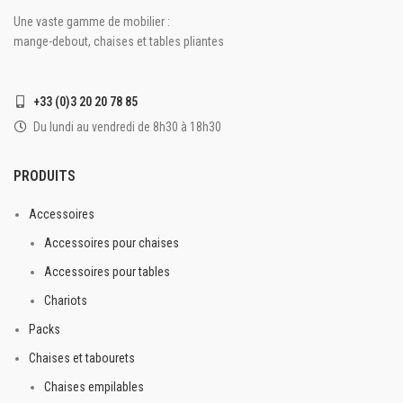
Barreau de renfort
Une vaste gamme de mobilier :
Autres coloris : Nous
Galette amovible en simili
consulter
mange-debout, chaises et tables pliantes
cuir blanc comprise (Autres
matières et coloris sur
demande)
+33 (0)3 20 20 78 85
Intérieur / Extérieur couvert
Du lundi au vendredi de 8h30 à 18h30
*Promotions uniquement sur le
coloris blanc
PRODUITS
Accessoires
Accessoires pour chaises
Accessoires pour tables
Chariots
Packs
Chaises et tabourets
Chaises empilables