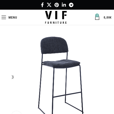
0
MENU
0,00
€