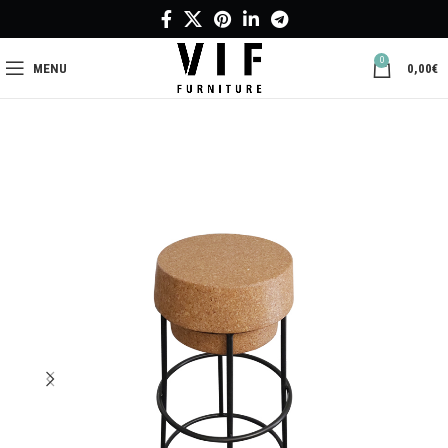
0
MENU
0,00
€