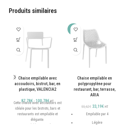
Produits similaires
-40%
Chaise empilable avec
Chaise empilable en
F
accoudoirs, bistrot, bar, en
polypropylène pour
plastique, VALENCIA2
restaurant, bar, terrasse,
ARIA
87,78
€
-
100,78
€
HT
Cette chaise avec accoudoirs est
33,19
€
55,62
€
HT
idéale pour les bistrots, bars et
restaurants est empilable et
Empilable par 4
élégante.
Légère
Empilable par 7 pièces
Résistance élevée :