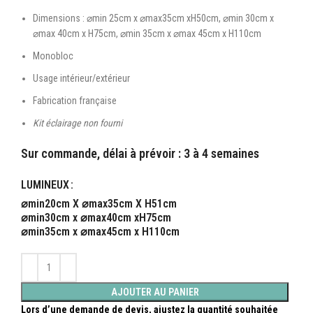
Dimensions : ⌀min 25cm x ⌀max35cm xH50cm, ⌀min 30cm x
⌀max 40cm x H75cm, ⌀min 35cm x ⌀max 45cm x H110cm
Monobloc
Usage intérieur/extérieur
Fabrication française
Kit éclairage non fourni
Sur commande, délai à prévoir : 3 à 4 semaines
LUMINEUX
⌀min20cm X ⌀max35cm X H51cm
⌀min30cm x ⌀max40cm xH75cm
⌀min35cm x ⌀max45cm x H110cm
AJOUTER AU PANIER