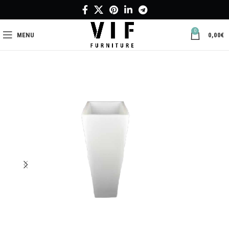
0
MENU
0,00
€