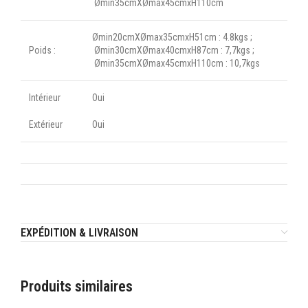
Ømin35cmXØmax45cmxH110cm
Ømin20cmXØmax35cmxH51cm : 4.8kgs ;
Poids :
Ømin30cmXØmax40cmxH87cm : 7,7kgs ;
Ømin35cmXØmax45cmxH110cm : 10,7kgs
Intérieur
Oui
Extérieur
Oui
EXPÉDITION & LIVRAISON
Produits similaires