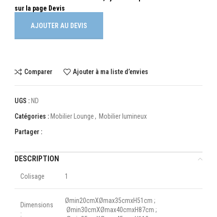
AJOUTER AU DEVIS
Comparer
Ajouter à ma liste d’envies
UGS :
ND
Catégories :
Mobilier Lounge
,
Mobilier lumineux
Partager :
DESCRIPTION
Colisage
1
Ømin20cmXØmax35cmxH51cm ;
Dimensions
Ømin30cmXØmax40cmxH87cm ;
: