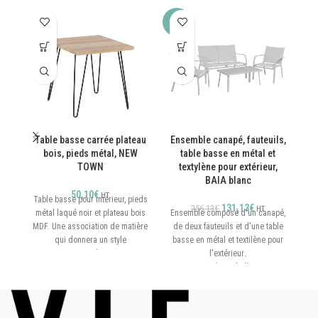
-49%
Table basse carrée plateau
Ensemble canapé, fauteuils,
C
bois, pieds métal, NEW
table basse en métal et
TOWN
textylène pour extérieur,
BAIA blanc
50,10
€
HT
Table basse pour intérieur, pieds
cu
131,13
€
256,13
€
HT
métal laqué noir et plateau bois
Ensemble composé d'un canapé,
c
MDF. Une association de matière
de deux fauteuils et d'une table
qui donnera un style
basse en métal et textilène pour
contemporain à tous vous
l'extérieur
.
espaces..
Cadre métallique
Pieds "épingle" métal noir
Textilène blanc
Plateau MDF épaisseur 25
Traité anti-UV
mm