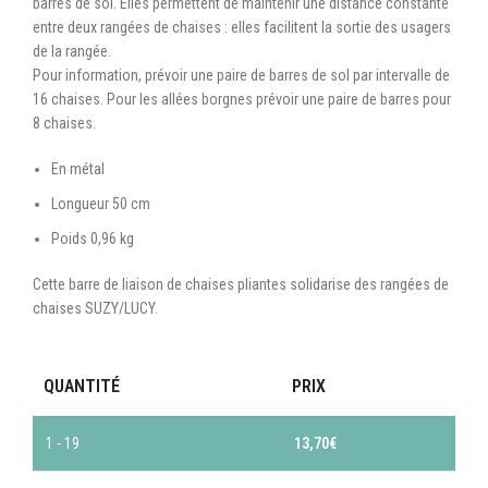
barres de sol. Elles permettent de maintenir une distance constante
entre deux rangées de chaises : elles facilitent la sortie des usagers
de la rangée.
Pour information, prévoir une paire de barres de sol par intervalle de
16 chaises. Pour les allées borgnes prévoir une paire de barres pour
8 chaises.
En métal
Longueur 50 cm
Poids 0,96 kg
Cette barre de liaison de chaises pliantes solidarise des rangées de
chaises SUZY/LUCY.
QUANTITÉ
PRIX
1 - 19
13,70
€