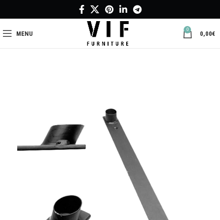
0
MENU
0,00
€