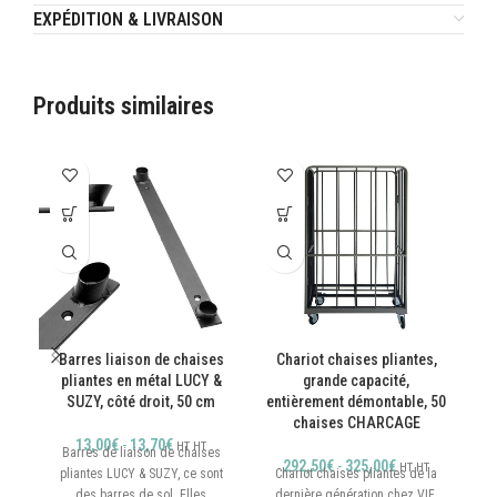
EXPÉDITION & LIVRAISON
Produits similaires
Barres liaison de chaises
Chariot chaises pliantes,
pliantes en métal LUCY &
grande capacité,
SUZY, côté droit, 50 cm
entièrement démontable, 50
chaises CHARCAGE
13,00
€
-
13,70
€
HT
HT
Barres de liaison de chaises
C
292,50
€
-
325,00
€
HT
HT
pliantes LUCY & SUZY, ce sont
Chariot chaises pliantes de la
st
des barres de sol. Elles
dernière génération chez VIF.