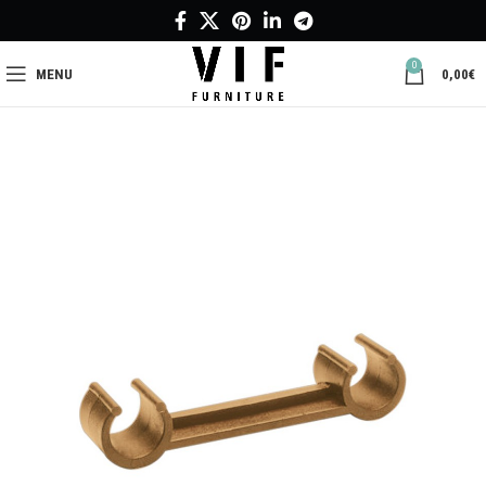
0
MENU
0,00
€