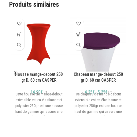
Produits similaires
Housse mange-debout 250
Chapeau mange-debout 250
Ho
gr D. 60 cm CASPER
gr D. 60 cm CASPER
( 
Z
14,90
€
4,25
€
-
5,25
€
HT
HT
Cette housse de mange-debout
Ce chapeau de mange-debout
extensible est en élasthanne et
extensible est en élasthanne et
polyester 250gr est une housse
polyester 250gr est une housse
haut de gamme qui assure une
haut de gamme qui assure une
résistance à toute épreuve. Elle
résistance à toute épreuve. Ce
m
couvre comme un voile les
chapeau recouvre le plateau de
structures des mange-debout
votre mange-debout pour
to
ronds. CASPER est taillée pour
protéger vos housses et apporter
v