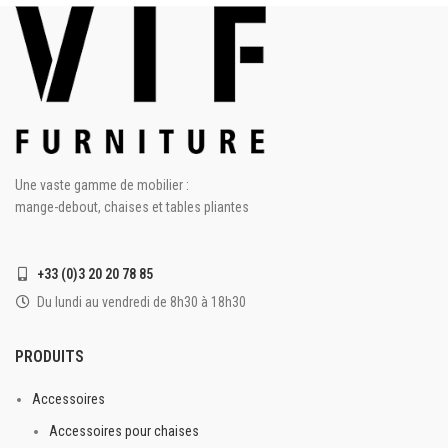
les plateaux de 60 cm de
une touche colorée à votre
diamètre.
événement. C'est chapeau
Hauteur 110 cm
convient pour les mange-
debout Fantomas au plateau de
4 sabots cousus
75cm de diamètre.
Nombreux coloris
Grammage 250 gr très
opacifiant
Grammage 250 gr très
opacifiant
Chapeau 250 gr disponibles
Une vaste gamme de mobilier :
mange-debout, chaises et tables pliantes
+33 (0)3 20 20 78 85
Du lundi au vendredi de 8h30 à 18h30
PRODUITS
Accessoires
Accessoires pour chaises