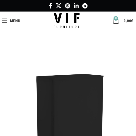
0
MENU
0,00
€