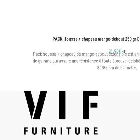
PACK Housse + chapeau mange-debout 250 gr 
21,90
€
HT
Pack housse + chapeau de mange-debout extensible est en é
de gamme qui assure une résistance à toute épreuve. Belphég
80/85 cm de diamètre.
Hauteur 110 cm
Plateau D. 80/85 cm
4 sabots cousus
Grammage 250 gr très opaci