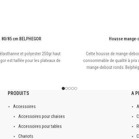
D. 80/85 cm BELPHEGOR
Housse mange-d
lasthanne et polyester 250gr haut
Cette housse de mange-debout 
or est taillée pour les plateaux de
consommable de qualité à prix 
mange-debout ronds. Belphégor
PRODUITS
A 
fiant
Accessoires
A
Accessoires pour chaises
C
Accessoires pour tables
R
Chariots
C