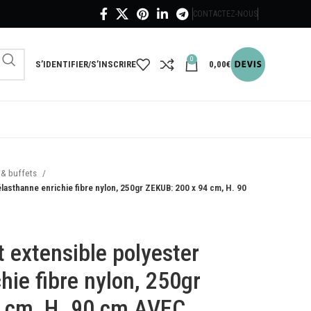
CONTACTEZ-NOUS
0
S’IDENTIFIER/S’INSCRIRE
0,00
€
 & buffets
lasthanne enrichie fibre nylon, 250gr ZEKUB: 200 x 94 cm, H. 90
 extensible polyester
hie fibre nylon, 250gr
 cm, H. 90 cm AVEC