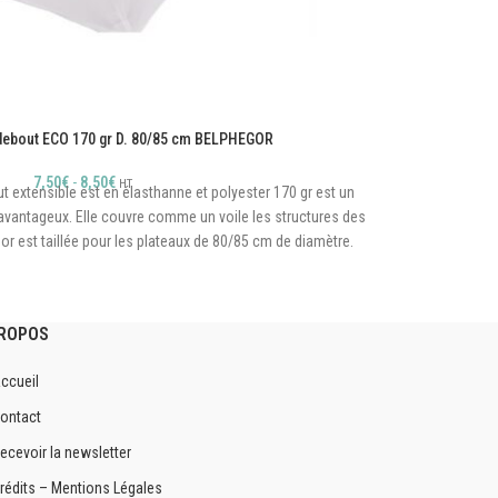
ebout ECO 170 gr D. 80/85 cm BELPHEGOR
7,50
€
-
8,50
€
HT
extensible est en élasthanne et polyester 170 gr est un
Cette ho
avantageux. Elle couvre comme un voile les structures des
haut 
 est taillée pour les plateaux de 80/85 cm de diamètre.
struc
Hauteur 110 cm
4 sabots cousus
PROPOS
Grammage 170 gr économique
Disponible en Blanc
ccueil
Chapeau 250 gr disponibles
ontact
ecevoir la newsletter
rédits – Mentions Légales