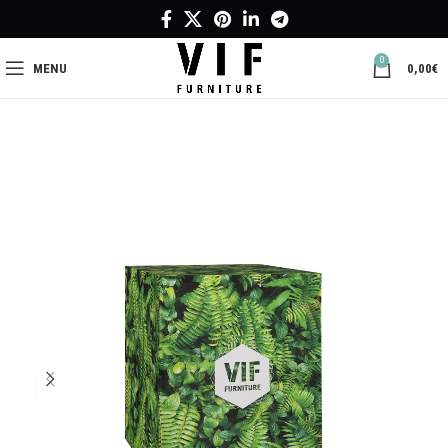
0
MENU
0,00
€