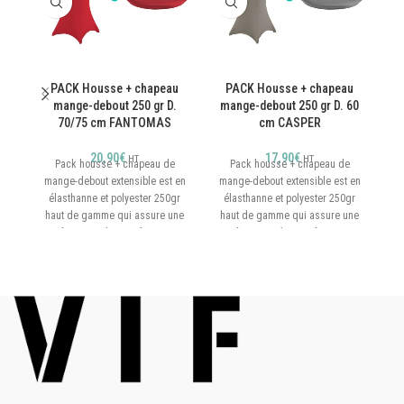
PACK Housse + chapeau
PACK Housse + chapeau
H
mange-debout 250 gr D.
mange-debout 250 gr D. 60
70/75 cm FANTOMAS
cm CASPER
C
20,90
€
17,90
€
HT
HT
Pack housse + chapeau de
Pack housse + chapeau de
e
mange-debout extensible est en
mange-debout extensible est en
po
élasthanne et polyester 250gr
élasthanne et polyester 250gr
h
haut de gamme qui assure une
haut de gamme qui assure une
ré
résistance à toute épreuve.
résistance à toute épreuve.
Fantomas est taillée pour les
CASPER est taillée pour les
s
plateaux de 70/75 cm de
plateaux de 60 cm de diamètre.
r
diamètre.
Hauteur 110 cm
Hauteur 110 cm
Plateau D. 60 cm
Plateau D. 70/75 cm
4 sabots cousus
4 sabots cousus
Grammage 250 gr très
Grammage 250 gr très
opacifiant
opacifiant