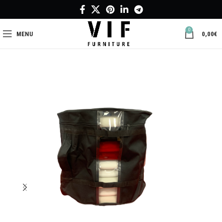
0
MENU
0,00
€