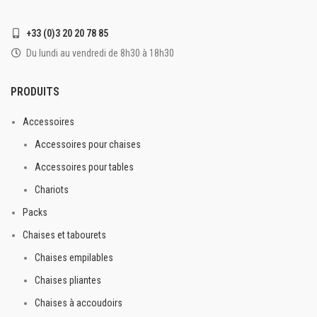
rétro
Plateau épaisseur 45 mm
Barreaux de renforts
+33 (0)3 20 20 78 85
Avec verrouillage
Design incurvé
Du lundi au vendredi de 8h30 à 18h30
Piétement pliant en acier
Intérieur et extérieur couvert
Peinture époxy grise martelée
PRODUITS
Assises en option
: simili
D. tube 28,6 cm
cuir, rotin, ou coussin en tissu
Patins de protection au sol
Accessoires
Légère
Accessoires pour chaises
Pratique
Accessoires pour tables
Empilable
Chariots
Intérieur/extérieur
Packs
Chaises et tabourets
Chaises empilables
Chaises pliantes
Chaises à accoudoirs