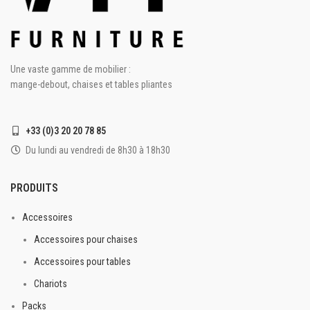
replient dans le gabarit du
plateau.
Plateau épaisseur 45 mm
Dimensions : 183 X 76 cm
Piétement pliant en acier
Pour 6/8 personnes
diam 25mm
Une vaste gamme de mobilier :
Polyéthylène Haute Densité –
Peinture époxy grise martelée
HDPE
mange-debout, chaises et tables pliantes
Légère et pratique
Plateau épaisseur 45 mm
Empilable
Protection contre les UV
+33 (0)3 20 20 78 85
Intérieur/extérieur et
Avec verrouillage
protection UV
Du lundi au vendredi de 8h30 à 18h30
Piétement pliant en acier
Peinture époxy grise martelée
PRODUITS
D. tube 28,6 mm
Accessoires
Patins de protection au sol
Accessoires pour chaises
Légère
Accessoires pour tables
Pratique
Empilable
Chariots
Intérieur/extérieur
Packs