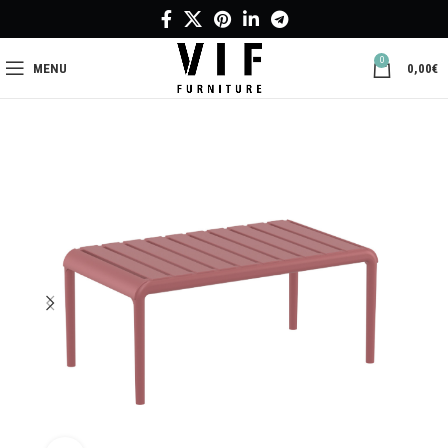
0
MENU
0,00
€