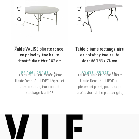
Table VALISE pliante ronde,
Table pliante rectangulaire
T
en polyéthylène haute
en polyéthylène haute
densité diamètre 152 cm
densité 183 x 76 cm
83,14
€
-
98,14
€
50,47
€
-
55,72
€
HT
HT
HT
HT
Tables valise en Polyéthylène
Table pliante en Polyéthylène
Haute Densité – HDPE, légère et
Haute Densité – HPDE au
ultra pratique, transport et
piètement pliant, pour usage
stockage facilité !
professionnel. Le plateau gris,
Diamètre : 152 cm
épais et de structure alvéolée,
présente une bonne résistance
Hauteur : 74 cm
aux chocs. Une double barre de
d
renfort garantit la parfaite
Plateau pliant avec poignée
planimétrie et la résistance à la
de transport
charge. Une table au faible
Polyéthylène Haute Densité –
encombrement car les pieds se
HDPE