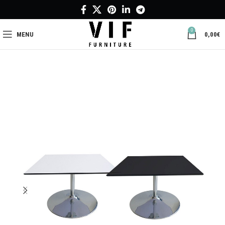
0
MENU
0,00
€