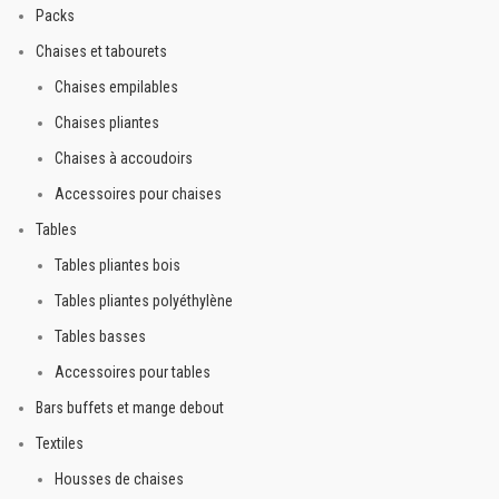
chariot de transport
TDCHARAC
!
chariot de transport
TDCHARAC
!
Packs
Chaises et tabourets
Chaises empilables
Chaises pliantes
Chaises à accoudoirs
Accessoires pour chaises
Tables
Tables pliantes bois
Tables pliantes polyéthylène
Tables basses
Accessoires pour tables
Bars buffets et mange debout
Textiles
Housses de chaises