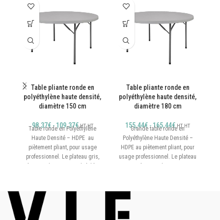
Table pliante ronde en
Table pliante ronde en
Ta
polyéthylène haute densité,
polyéthylène haute densité,
diamètre 150 cm
diamètre 180 cm
98,37
€
-
109,37
€
155,44
€
-
165,44
€
HT
HT
HT
HT
Table ronde en Polyéthylène
Grande table ronde en
T
Haute Densité – HDPE au
Polyéthylène Haute Densité –
Ha
piètement pliant, pour usage
HDPE au piètement pliant, pour
professionnel. Le plateau gris,
usage professionnel. Le plateau
épais et de structure alvéolée,
gris, épais et de structure
présente une bonne résistance
alvéolée, présente une bonne
aux chocs. Une table au faible
résistance aux chocs. Une table
encombrement car les pieds se
au faible encombrement car les
replient dans le gabarit du
pieds se replient dans le gabarit
plateau.
du plateau.