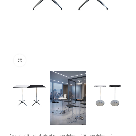
Cliquez pour agrandir
Accueil
Bars buffets et mange debout
Mange-debout