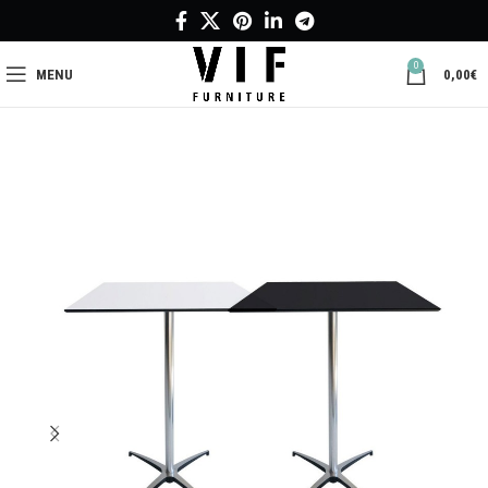
0
MENU
0,00
€