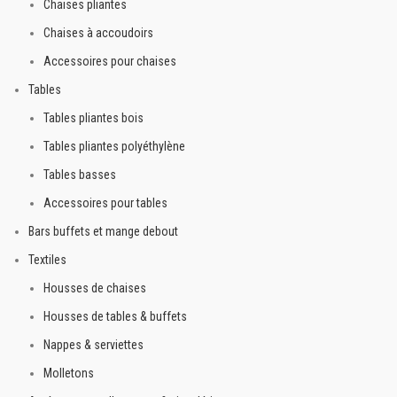
Chaises pliantes
en angles droits, houssé en un
Chaises à accoudoirs
tour de main... Il vous restera à
le décorer de chemins de table
Accessoires pour chaises
ou simplement des vos plats...
Tables
Tables pliantes bois
Tables pliantes polyéthylène
Tables basses
Accessoires pour tables
Bars buffets et mange debout
Textiles
Housses de chaises
Housses de tables & buffets
Nappes & serviettes
Molletons